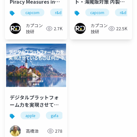
Piracy Measures in
ト・海賊版対策 内製化
PC Games
のススメ
capcom
r&d
カプコン
capcom
カプコン技研
r&d
Recommendations
for In-House
カプコン
カプコン
2.7K
22.5K
Production
技研
技研
デジタルプラットフォ
ーム力を実現させてい
るものは何か？
apple
gafa
ライブストリーミング
ライ
高橋浩
278