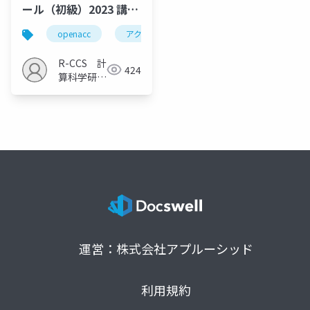
ール（初級）2023 講義
14
openacc
アクセラレータ計算
nvidia hpc sdk
R-CCS 計
424
算科学研究
推進室
運営：株式会社アプルーシッド
利用規約