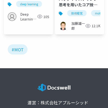
思考を用いたコア技術
deep learning
戦略の実践
技術経営
mot
Deep
105
Learning
加藤雄一
JP
12.1K
郎
#MOT
運営：株式会社アプルーシッド