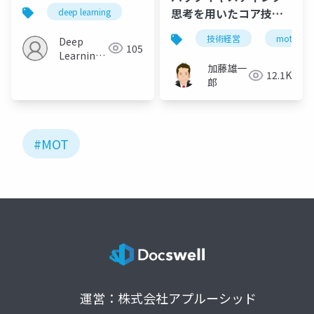
思考を用いたコア技術
deep learning
戦略の実践
技術経営
mot
Deep
105
Learning
加藤雄一
JP
12.1K
郎
#MOT
運営：株式会社アプルーシッド