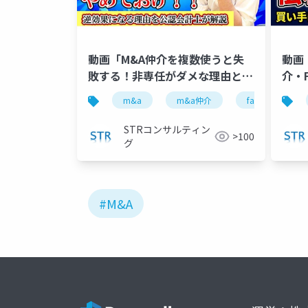
動画「M&A仲介を複数使うと失
動画
敗する！非専任がダメな理由と専
介・
任のリスクの防ぎ方」で投影した
が伝
m&a
m&a仲介
fa
非専
スライド
説」
STRコンサルティン
>100
グ
#M&A