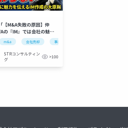
「【M&A失敗の原因】仲
FAの『IM』では会社の魅力
わらない！公認会計士が解
任
m&a
専任契約
会社売却
非専任複数仲介
事業承継
中小企業m&a
仲介手数料
テール
イン
で投影したスライド
STRコンサルティン
>100
グ