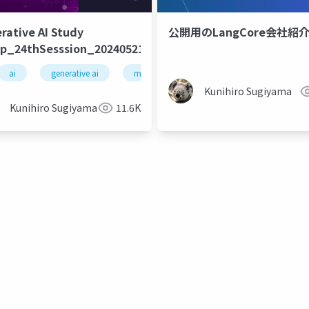
rative AI Study
公開用のLangCore会社紹
p_24thSesssion_20240521
ng
deep learning
artificial intelligence
ai
generative ai
machine learning
deep learning
Kunihiro Sugiyama
Kunihiro Sugiyama
11.6K
プロンプトエンジニアリング
poc