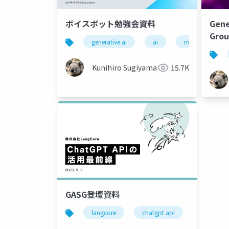
ボイスボット勉強会資料
Gene
Grou
generative ai
ai
machine learni
Kunihiro Sugiyama
15.7K
GASG登壇資料
langcore
chatgpt api
ai