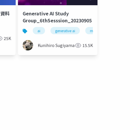
介資料
Generative AI Study
Group_6thSesssion_20230905
artificial intelligence
ai
generative ai
machine learning
25K
Kunihiro Sugiyama
15.5K