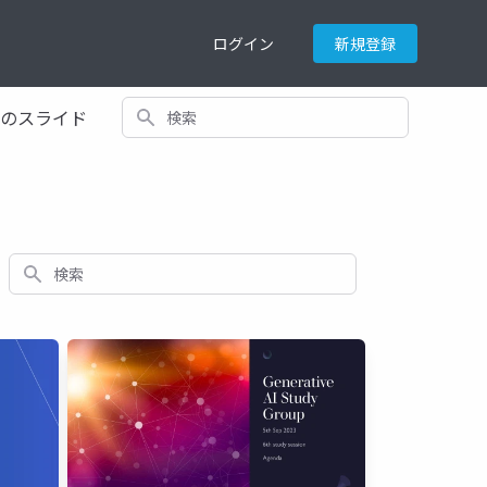
ログイン
新規登録
検索
てのスライド
検索