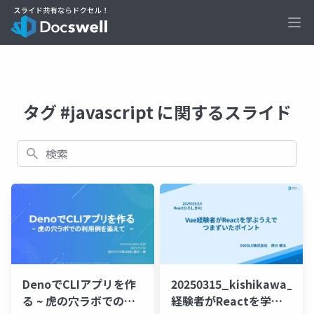
Ope
タグ #javascript に関するスライド
検索
DenoでCLIアプリを作
20250315_kishikawa_Vu
る ~ 虎の穴ラボでの利
経験者がReactを学ぶ