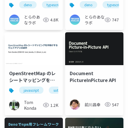
deno
typescript
javascript
deno
typescript
とらのあ
とらのあな
4.8K
747
なラボ
ラボ
OpenStreetMap のレ
Document
シートマッピングを⼿
PictureInPicture API
助けするウェブアプリ
javascript
sotm_japan
foss4g_hokkaido
の試作
Tom
前川昌幸
547
1.2K
Konda