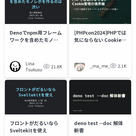
Denoでnpm用フレーム
[PHPcon2024]PHPでは
ワークを含めたモノレ
気にならない​ Cookie管
ポを作るのは渋い
理の境界線​
Lina
_ma_me_
2.1K
21.8K
Tsukusu
フロントがだるいなら
deno test --doc 解体
Sveltekitを使え
新書