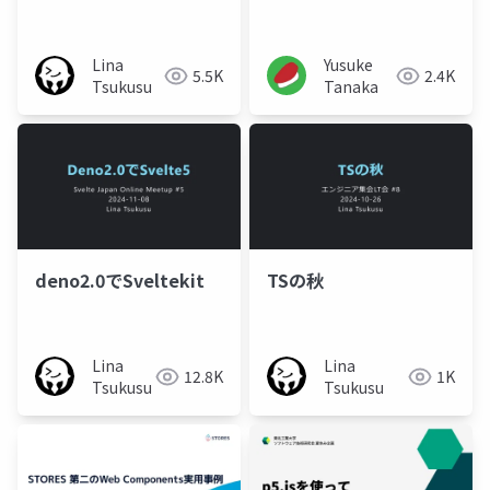
Lina
Yusuke
5.5K
2.4K
Tsukusu
Tanaka
deno2.0でSveltekit
TSの秋
Lina
Lina
12.8K
1K
Tsukusu
Tsukusu