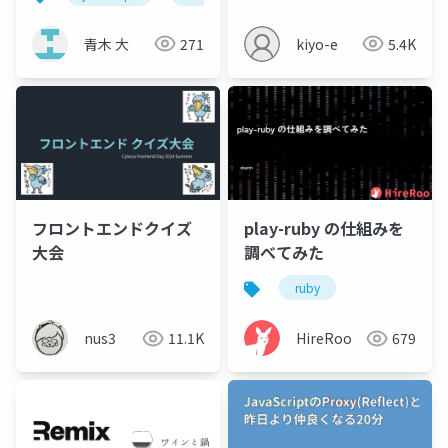
workers（pages）を
使う理由
青木 大
271
kiyo-e
5.4K
フロントエンドクイズ
play-ruby の仕組みを
大会
調べてみた
ruby
nus3
11.1K
HireRoo
679