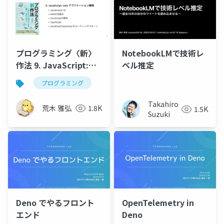
プログラミング〈新〉
NotebookLMで技術レ
作法 9. JavaScript:
ベル推定
web アプリケーション
プログラミング
開発
Takahiro
荒木 雅弘
1.8K
1.5K
Suzuki
Deno でやるフロント
OpenTelemetry in
エンド
Deno