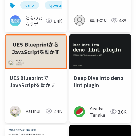
用例を添えて ~
うえで つまずいたポイ
deno
typescript
javascript
ント
とらのあ
岸川健太
488
1.4K
なラボ
Deep Dive into deno
UE5 Blueprintで
lint plugin
JavaScriptを動かす
Yusuke
Kai Inui
2.4K
3.6K
Tanaka