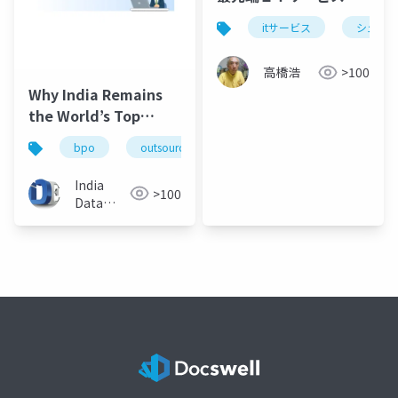
itサービス
シェア
高橋浩
>100
Why India Remains
the World’s Top
Outsourcing
bpo
outsourcing
data entry
offshore
Destination in 2026
India
>100
Data
Entry
Help