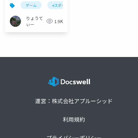
ゲーム
eスポーツ
競技
fps
格闘
りょうて
1.9K
ぃー
運営：株式会社アプルーシッド
利用規約
プライバシーポリシー