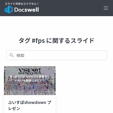
Ope
タグ #fps に関するスライド
検索
ぶいすぽshowdown プ
レゼン