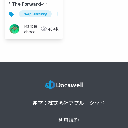
"The Forward-
Forwardアルゴリズ
deep learninng
深層学習
google brain
g
ム" まとめ
MarbIe
40.4K
choco
運営：株式会社アプルーシッド
利用規約