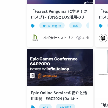
『Faaast Penguin』に学ぶ！ク
『Fa
ロスプレイ対応とEOS活用のリア
ロス
ル
ル | 
unreal engine
ue5
クロスプレイ
株式会社ヒストリア
4.7K
Epic Online Serviceの紹介と活
用事例 | EGC2024 (Daiki
Terauchi)
『地
eos
egc2024