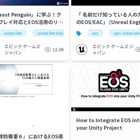
aast Penguin』に学ぶ！ク
「 名前だけ知っている人の
プレイ対応とEOS活用のリア
のEOS/EAC」 [Unreal Eng
Unreal Fest Tokyo 2025
Meetup in Osaka Vol.04]
unreal fest
eos
unreal fest tokyo 2025
eos
epic online ser
エピック ゲームズ
エピック ゲームズ ジ
12.3K
ジャパン
ャパン
How to Integrate EOS int
your Unity Project
球防衛軍６』におけるEOS導