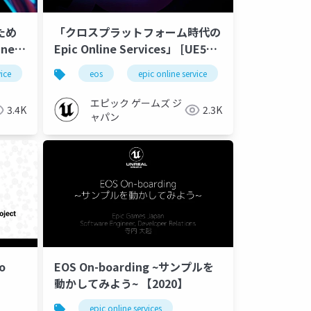
ため
「クロスプラットフォーム時代の
ine
Epic Online Services」 [UE5
Mobile Game Development
vice
eos
epic online service
Essentials 2025]
エピック ゲームズ ジ
3.4K
2.3K
ャパン
o
EOS On-boarding ~サンプルを
動かしてみよう~ 【2020】
epic online services