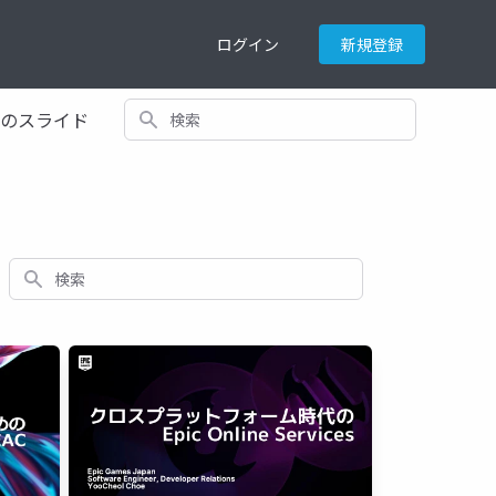
ログイン
新規登録
検索
てのスライド
検索