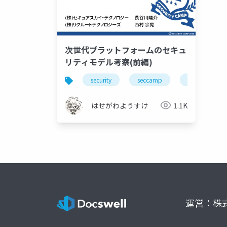
次世代プラットフォームのセキュ
リティモデル考察(前編)
security
seccamp
javascript
はせがわようすけ
1.1K
運営：株