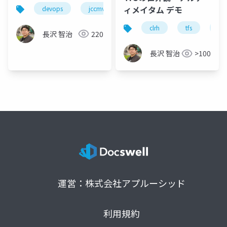
2016 #JCCMVP
ィメイタム デモ
devops
jccmvp
clrh
clrh98
sre
#clrh98
clrh
tfs
tea
長沢 智治
220
長沢 智治
>100
運営：株式会社アプルーシッド
利用規約