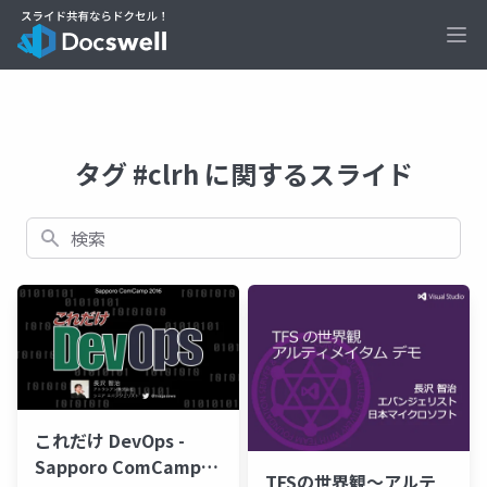
Ope
タグ #clrh に関するスライド
検索
これだけ DevOps -
Sapporo ComCamp
TFSの世界観～アルテ