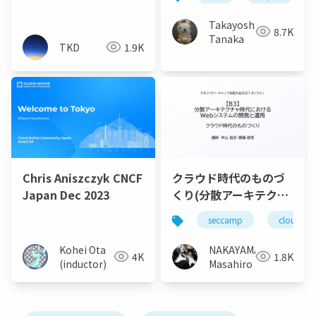
Proxy、Envoy AI
Gatewayについて調べ
Takayoshi
8.7K
て使ってみた！
Tanaka
TKD
1.9K
Chris Aniszczyk CNCF
クラウド時代のものづ
Japan Dec 2023
くり(分散アーキテクチ
ャ時代におけるWebシ
seccamp
cloudnat
ステムの開発と運用)
#seccamp
Kohei Ota
NAKAYAMA
4K
1.8K
(inductor)
Masahiro