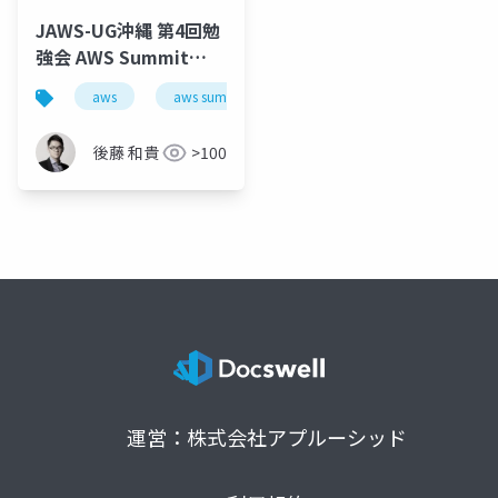
JAWS-UG沖縄 第4回勉
強会 AWS Summit
2013 NYC 参加報告
aws
aws summit 2013 nyc
cloudpack
j
後藤 和貴
>100
運営：株式会社アプルーシッド