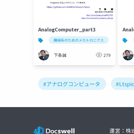
AnalogComputer_part3
Ana
機械系のためのメカトロニクス
ltspice
下条誠
279
#アナログコンピュータ
#Ltspi
運営：株