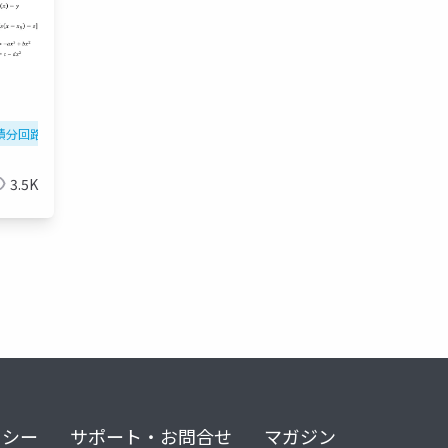
積分回路
時定数
メカトロニクス
ltspice
3.5K
リシー
サポート・お問合せ
マガジン