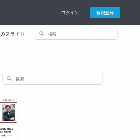
ログイン
新規登録
検索
てのスライド
検索