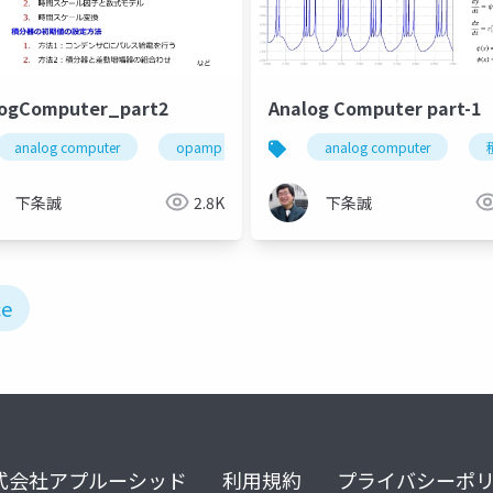
logComputer_part2
Analog Computer part-1
analog computer
analog computer
opamp
時定数
演算増幅器
積分器
analog computer
乗算器
メカトロニクス
下条誠
2.8K
下条誠
ce
式会社アプルーシッド
利用規約
プライバシーポ