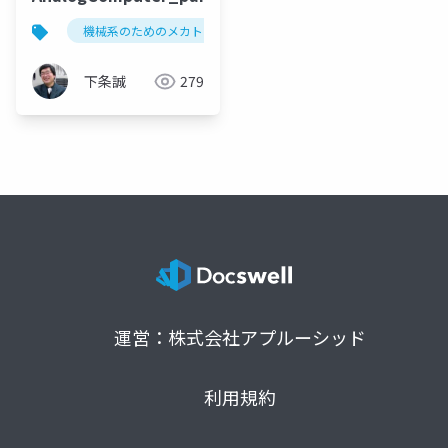
機械系のためのメカトロニクス
ltspice
analog co
下条誠
279
運営：株式会社アプルーシッド
利用規約