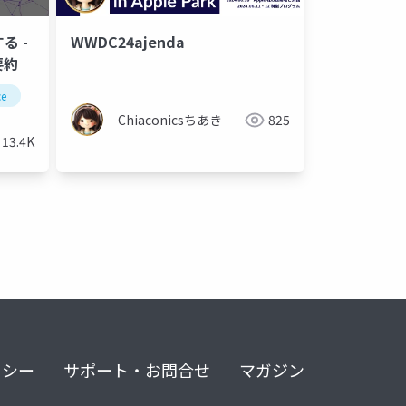
する -
WWDC24ajenda
 要約
ce
c24
ai
Chiaconicsちあき
825
13.4K
リシー
サポート・お問合せ
マガジン