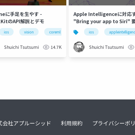
oneに手足を生やす -
Apple Intelligenceに対応
kKitのAPI解説とデモ
"Bring your app to Siri"
8
wwdc24
coremltools
ios
vision
coreml
wwdc
ios
ios18
appleintelligen
wwd
Shuichi Tsutsumi
14.7K
Shuichi Tsutsumi
式会社アプルーシッド
利用規約
プライバシーポ