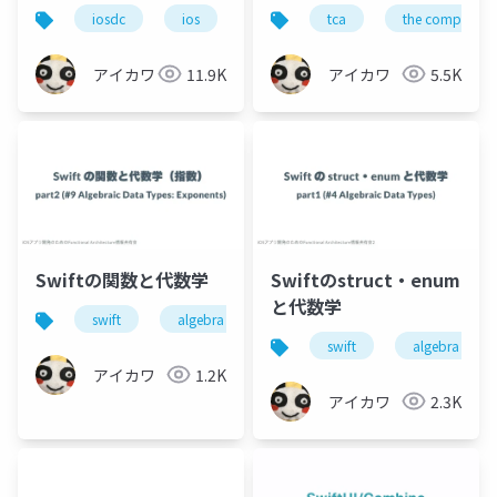
Schedulerで操る方法
トとおさらばする
iosdc
ios
swift
tca
combine
the composable
とその仕組み
アイカワ
11.9K
アイカワ
5.5K
Swiftの関数と代数学
Swiftのstruct・enum
と代数学
swift
algebra
swift
algebra
アイカワ
1.2K
アイカワ
2.3K