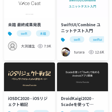
未踏 最終成果発表
SwiftUI/Combine ユ
ニットテスト入門
swift
未踏
swift
swiftui
大渕雄生
7.9K
turara
12.6K
iOSDC2020 - iOSリジ
DroidKaigi2020 -
ェクト戦記
Scadeを使って
「Swift」で始める