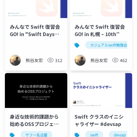
みんなで Swift 復習会
みんなで Swift 復習会
GO! in "Swift Days
GO! in 札幌 – 10th′′
Fukuoka" – 12nd′ オ
カジュアルswift勉強会
ープニング＆資料
熊谷友宏
312
熊谷友宏
462
身近な技術的課題から
Swift クラスのイニシ
始めるOSSプロジェク
ャライザー #devsap
ト #ヤフー名古屋
ヤフー名古屋
swift
devsap