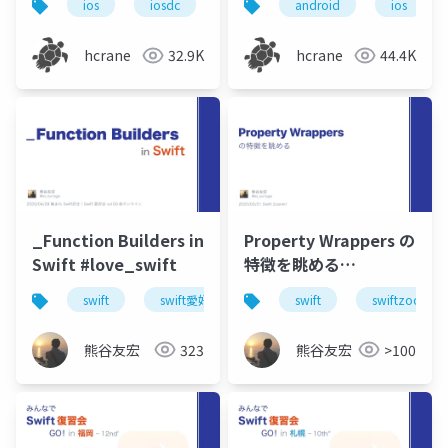
ios
iosdc
iosdc2020
android
swift
ios
Androidアプリ開発
hcrane
32.9K
hcrane
44.4K
_Function Builders in
Property Wrappers の
Swift #love_swift
特徴を眺める
#swiftzoomin
swift
swift愛好会
@resultbuilder
swift
swiftzoomin
熊谷友宏
323
熊谷友宏
>100