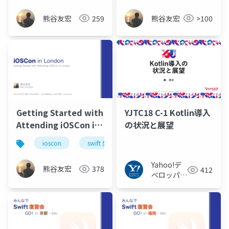
#hakataswift
熊谷友宏
259
熊谷友宏
>100
Getting Started with
YJTC18 C-1 Kotlin導入
Attending iOSCon in
の状況と展望
London #love_swift
ioscon
swift 愛好会
ロンドン
#ioscon
Yahoo!デ
熊谷友宏
378
412
ベロッパー
ネットワー
ク