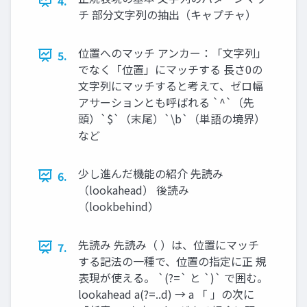
4.
チ 部分文字列の抽出（キャプチャ）
位置へのマッチ アンカー：「文字列」
5.
でなく「位置」にマッチする 長さ0の
文字列にマッチすると考えて、ゼロ幅
アサーションとも呼ばれる `^`（先
頭）`$`（末尾）`\b`（単語の境界）
など
少し進んだ機能の紹介 先読み
6.
（lookahead） 後読み
（lookbehind）
先読み 先読み（ ）は、位置にマッチ
7.
する記法の一種で、位置の指定に正 規
表現が使える。 `(?=` と `)` で囲む。
lookahead a(?=..d) → a 「 」の次に