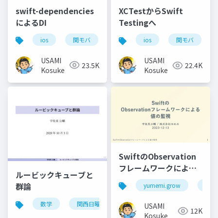
swift-dependencies
XCTestからSwift
によるDI
Testingへ
ios
関モバ
ios
関モバ
USAMI
USAMI
23.5K
22.4K
Kosuke
Kosuke
SwiftのObservation
フレームワークによる
ルービックキューブと
値の監視
群論
yumemi.grow
ios
数学
関西日曜数学友の会
USAMI
12K
Kosuke