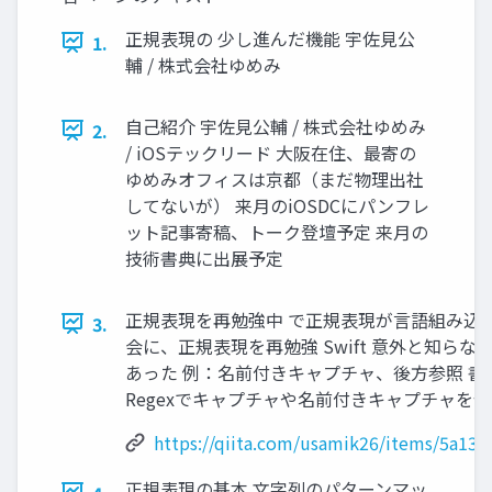
正規表現の 少し進んだ機能 宇佐見公
1.
輔 / 株式会社ゆめみ
自己紹介 宇佐見公輔 / 株式会社ゆめみ
2.
/ iOSテックリード 大阪在住、最寄の
ゆめみオフィスは京都（まだ物理出社
してないが） 来月のiOSDCにパンフレ
ット記事寄稿、トーク登壇予定 来月の
技術書典に出展予定
正規表現を再勉強中 で正規表現が言語組み込み
3.
会に、正規表現を再勉強 Swift 意外と知ら
あった 例：名前付きキャプチャ、後方参照 書いた
Regexでキャプチャや名前付きキャプチャを使う -
https://qiita.com/usamik26/items/5a13d
正規表現の基本 文字列のパターンマッ