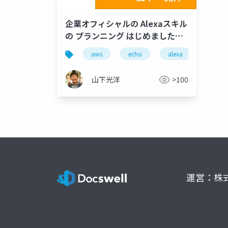
企業オフィシャルの Alexaスキル
の プランニング はじめました
(Master Cloud 11)
aws
echo
alexa
山下光洋
>100
運営：株