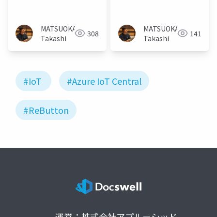
MATSUOKA
MATSUOKA
308
141
Takashi
Takashi
#IoT
#Azure IoT Central
#ReButton
運営：株式会社アプルーシッド