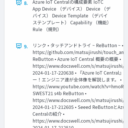
Azure IoT Centralの構成要素 IoTC
8.
App Device （デバイス） Device （デ
バイス） Device Template （デバイ
ステンプレート） Capability （機能）
Rule （規則）
リンク • タッチアンドトライ ~ ReButton ~ •
9.
https://github.com/matsujirushi/touch_and_
ReButton • Azure IoT Central 概要の概要 •
https://www.docswell.com/s/matsujirushi/
2024-01-17-220638 • 『Azure IoT Centr
ー！エンジニア達が全体像を解説します。 •
https://www.youtube.com/watch?v=hmoRw
SWEST21 s4b ReButton •
https://www.docswell.com/s/matsujirushi/
2024-01-17-212605 • Seeed ReButtonとAzur
Centralの紹介 •
https://www.docswell.com/s/matsujirushi/
2024-01-17-212510