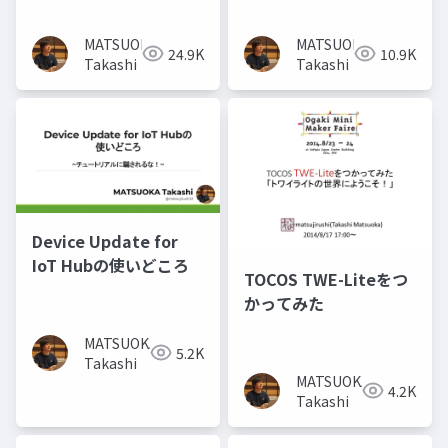
MATSUOKA
MATSUOKA
24.9K
10.9K
Takashi
Takashi
Device Update for
IoT Hubの使いどころ
TOCOS TWE-Liteをつ
かってみた
MATSUOKA
5.2K
Takashi
MATSUOKA
4.2K
Takashi