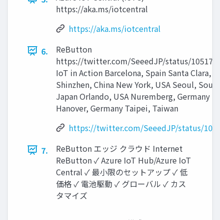
https://aka.ms/iotcentral
https://aka.ms/iotcentral
ReButton
6.
https://twitter.com/SeeedJP/status/10517
IoT in Action Barcelona, Spain Santa Clara, 
Shinzhen, China New York, USA Seoul, Sout
Japan Orlando, USA Nuremberg, Germany Syd
Hanover, Germany Taipei, Taiwan
https://twitter.com/SeeedJP/status/10
ReButton エッジ クラウド Internet
7.
ReButton ✓ Azure IoT Hub/Azure IoT
Central ✓ 最小限のセットアップ ✓ 低
価格 ✓ 電池駆動 ✓ グローバル ✓ カス
タマイズ