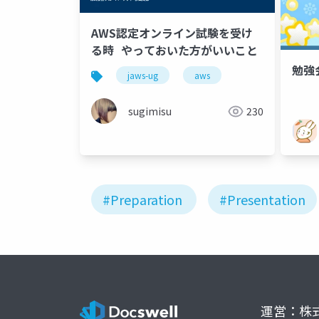
AWS認定オンライン試験を受け
る時 やっておいた方がいいこと
勉強
jaws-ug
aws
sugimisu
230
#Preparation
#Presentation
運営：株