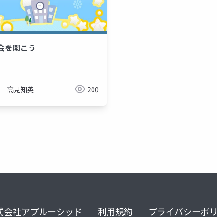
会を開こう
高見知英
200
式会社アプルーシッド
利用規約
プライバシーポ