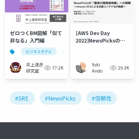
ゼロつくBM図解「似て
[AWS Dev Day
非なる」入門編
2022]NewsPicksの
「最高の開発者体験」
ビジネスモデル
サブスクリプション
フリーミアム
への挑戦 〜Amazon
ECSによる全面コンテ
井上達彦
Yuki
77.2K
29.3K
ナ化の軌跡〜
研究室
Ando
#SRE
#NewsPicks
#信頼性