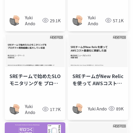
CTOとしてSLI_SLOを
ブザーバビリティ
どう活用しているか
Yuki
Yuki
29.1K
57.1K
Ando
Ando
SREチームで始めたSLO
SREチームがNew Relic
モニタリングを プロダ
を使って AWSコスト最
クト開発組織に拡大し
適化に貢献した話
ている話
Yuki
Yuki Ando
89K
17.7K
Ando