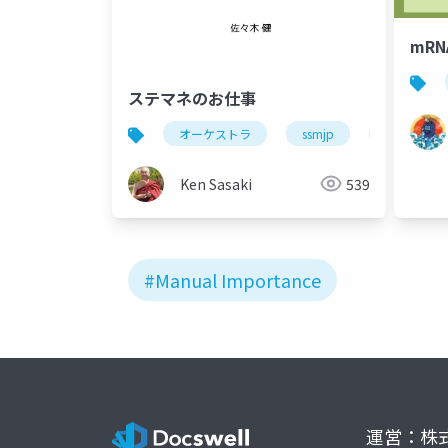
mR
ステマネのお仕事
オーケストラ
ssmjp
ssmonline
Ken Sasaki
539
#Manual Importance
運営：株