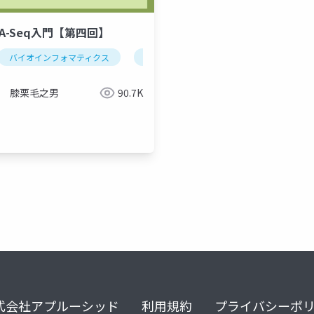
NA-Seq入門【第四回】
バイオインフォマティクス
mrna-seq
edger
膝栗毛之男
90.7K
lt
式会社アプルーシッド
利用規約
プライバシーポ