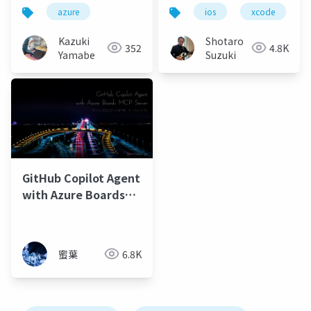
Swift 開発を⾰新する
azure
ios
xcode
Kazuki
Shotaro
352
4.8K
Yamabe
Suzuki
GitHub Copilot Agent
with Azure Boards
MCP Server - カンバン
からコミットまでをエ
ージェントで。 -
蜜葉
6.8K