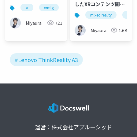
したXRコンテンツ開発
xr
xrmtg
mrtk3
unity
snapdrago
(Lenovo ThinkReality
mixed reality
snapd
A3編)
Miyaura
721
Miyaura
1.6K
#Lenovo ThinkReality A3
運営：株式会社アプルーシッド