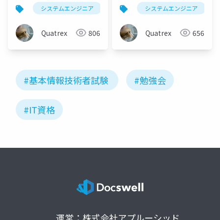
システムエンジニア
情報処理技術者試験
システムエンジニア
基本情
Quatrex
806
Quatrex
656
#基本情報技術者試験
#勉強会
#IT資格
運営：株式会社アプルーシッド