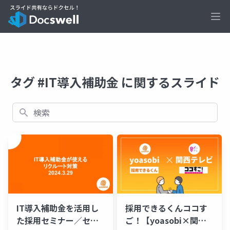
Ope
タグ #IT導入補助金 に関するスライド
検索
IT導入補助金を活用し
採用できるくんココす
た採用セミナー／セミ
ご！【yoasobi×関西