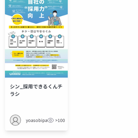
シン_採用できるくんチ
ラシ
yoasobipartner
>100