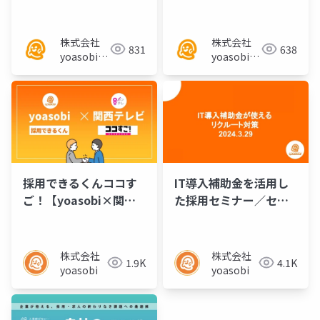
ナー資料
テレビ】
株式会社
株式会社
831
638
yoasobi／
yoasobi／
パートナー
パートナー
様
様
採用できるくんココす
IT導入補助金を活用し
ご！【yoasobi×関西
た採用セミナー／セミ
テレビ】
ナー資料
株式会社
株式会社
1.9K
4.1K
yoasobi
yoasobi