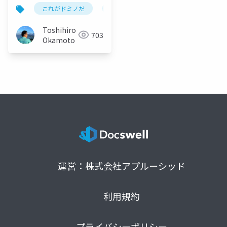
Jam 2023/02/15
これがドミノだ
ontime
hcl
domino
2023年2⽉15⽇にHCL
ジャパン本社で開催さ
Toshihiro
703
れていた「Domino
Okamoto
Next-Gen Jam
Tokyo」でOnTime for
Domino フリーミアム
版を紹介させていただ
きました。今回は主に
製品版との機能比較及
び HCL NotesやHCL
Verse標準のカレンダ
ーとの画面比較などの
内容もご紹介していま
運営：株式会社アプルーシッド
す。
利用規約
プライバシーポリシー