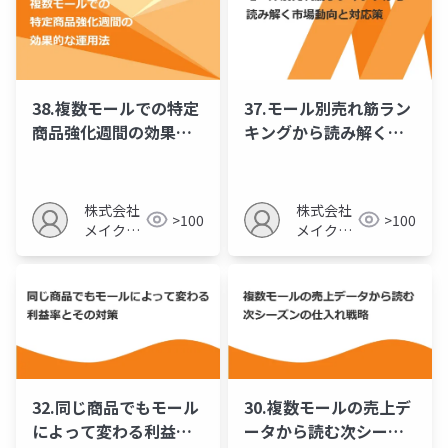
38.複数モールでの特定
37.モール別売れ筋ラン
商品強化週間の効果的
キングから読み解く市
な運用法
場動向と対応策
株式会社
株式会社
>100
>100
メイクア
メイクア
ップ
ップ
32.同じ商品でもモール
30.複数モールの売上デ
によって変わる利益率
ータから読む次シーズ