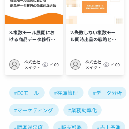
3.複数モール展開にお
2.失敗しない複数モー
ける商品データ移行の
ル同時出品の戦略と注
効率的な方法
意点
株式会社
株式会社
>100
>100
メイクア
メイクア
ップ
ップ
#ECモール
#在庫管理
#データ分析
#マーケティング
#業務効率化
#顧客満足度
#販売戦略
#売上予測