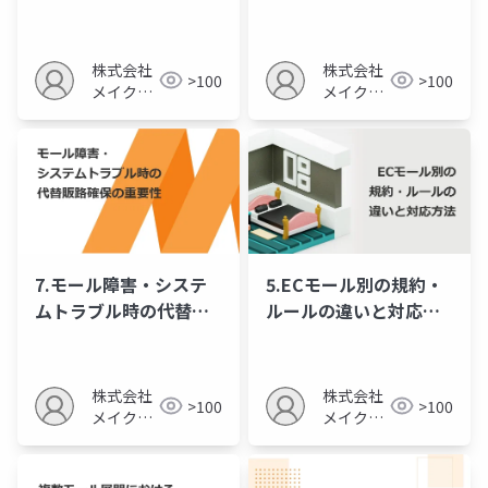
ィス体制
応用
株式会社
株式会社
>100
>100
メイクア
メイクア
ップ
ップ
7.モール障害・システ
5.ECモール別の規約・
ムトラブル時の代替販
ルールの違いと対応方
路確保の重要性
法
株式会社
株式会社
>100
>100
メイクア
メイクア
ップ
ップ