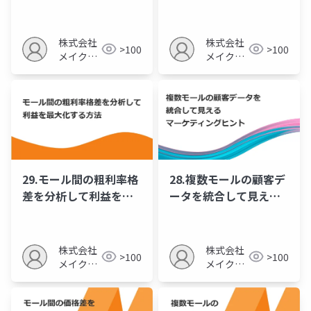
とその対策
ンの仕入れ戦略
株式会社
株式会社
>100
>100
メイクア
メイクア
ップ
ップ
29.モール間の粗利率格
28.複数モールの顧客デ
差を分析して利益を最
ータを統合して見える
大化する方法
マーケティングヒント
株式会社
株式会社
>100
>100
メイクア
メイクア
ップ
ップ