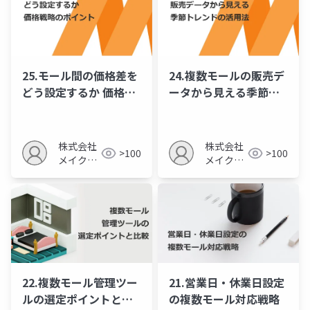
25.モール間の価格差を
24.複数モールの販売デ
どう設定するか 価格戦
ータから見える季節ト
略のポイント
レンドの活用法
株式会社
株式会社
>100
>100
メイクア
メイクア
ップ
ップ
22.複数モール管理ツー
21.営業日・休業日設定
ルの選定ポイントと比
の複数モール対応戦略