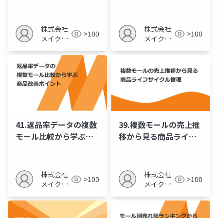
と在庫精度向上
ール立案法
株式会社
株式会社
>100
>100
メイクア
メイクア
ップ
ップ
41.返品率データの複数
39.複数モールの売上推
モール比較から学ぶ商
移から見る商品ライフ
品改善ポイント
サイクル管理
株式会社
株式会社
>100
>100
メイクア
メイクア
ップ
ップ