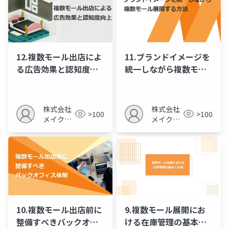
12.複数モール出店によ
11.ブランドイメージを
る広告効果と認知度向
統一しながら複数モー
上
ル展開する方法
株式会社
株式会社
>100
>100
メイクア
メイクア
ップ
ップ
10.複数モール出店前に
9.複数モール展開にお
整備すべきバックオフ
ける在庫管理の基本と