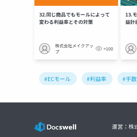
32.同じ商品でもモールによって
13
変わる利益率とその対策
益計
株式会社メイクアッ
>100
プ
#ECモール
#利益率
#手
運営：株