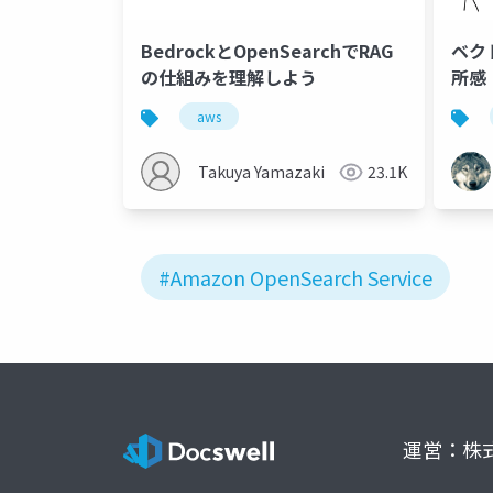
BedrockとOpenSearchでRAG
ベ
の仕組みを理解しよう
所感
aws
Takuya Yamazaki
23.1K
#Amazon OpenSearch Service
運営：株