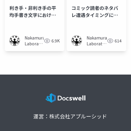
利き手・非利き手の平
コミック読者のネタバ
均手書き文字における
レ遭遇タイミングによ
類似性の検証
る興味度合い変化
Nakamura
Nakamura
6.9K
614
Laboratory
Laboratory
(Meiji
(Meiji
University)
University)
運営：株式会社アプルーシッド