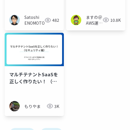
方法を考える
ラー化カタログでの
_20251108_Security-
OneLake セキュリティ
JAWS【第39回】
ますの＠
Satoshi
10.8K
482
AWS運用
ENOMOTO
保守
Lv1.1
マルチテナントSaaSを
正しく作りたい！ （セ
キュリティ編）
もりやま
3K