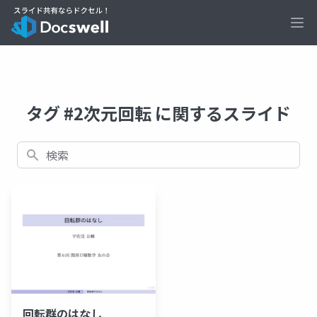
Ope
タグ #2次元回転 に関するスライド
検索
回転群のはなし