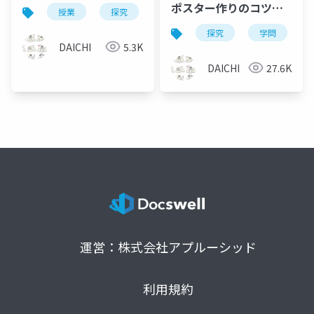
探究ノートの書き方－
ポスター作りのコツと
授業
探究
学問
学会
自由研究
理数探究基礎・理数探
基本－探究
探究
学問
究
DAICHI
5.3K
DAICHI
27.6K
運営：株式会社アプルーシッド
利用規約