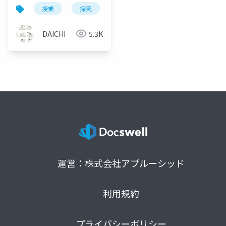
探究ノートの書き方－
授業
探究
学問
学会
自由研究
理数探究基礎・理数探
究
DAICHI
5.3K
運営：株式会社アプルーシッド
利用規約
プライバシーポリシー