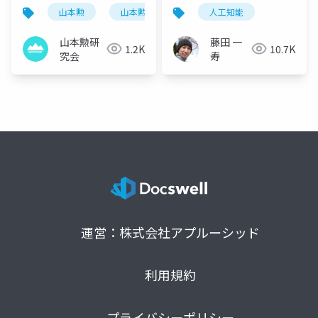
山本勲
山本勲研究会
計量経済
人工知能
stata
山本勲研
藤田 一
1.2K
10.7K
究会
寿
運営：株式会社アプルーシッド
利用規約
プライバシーポリシー