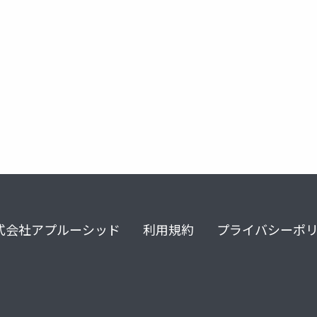
stata
慶應
実証分析
卒業論文
若者ケア
式会社アプルーシッド
利用規約
プライバシーポ