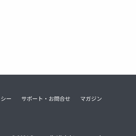
ラー
介護
雇用
健康
社会問題
リシー
サポート・お問合せ
マガジン