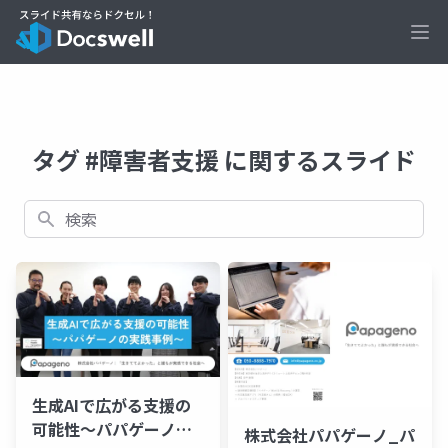
Ope
タグ #障害者支援 に関するスライド
検索
生成AIで広がる支援の
可能性〜パパゲーノの
株式会社パパゲーノ_パ