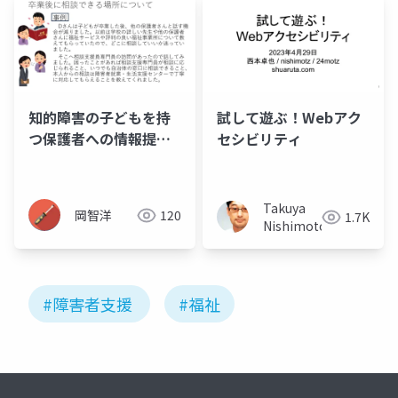
知的障害の子どもを持
試して遊ぶ！Webアク
つ保護者への情報提供
セシビリティ
資料_05_卒業後の相談
場所
Takuya
岡智洋
120
1.7K
Nishimoto
#障害者支援
#福祉