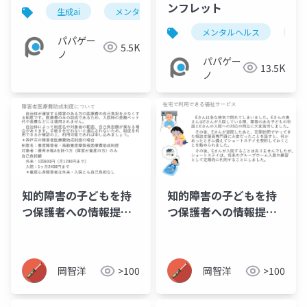
実践事例〜【株式会社
ンフレット
生成ai
メンタルヘルス
パパゲーノ
就労継
パパゲーノ】 20250224
メンタルヘルス
パ
パパゲー
5.5K
ノ
パパゲー
13.5K
ノ
知的障害の子どもを持
知的障害の子どもを持
つ保護者への情報提供
つ保護者への情報提供
資料_07_障害者医療費
資料_06_在宅系の福祉
助成制度
サービス
岡智洋
>100
岡智洋
>100