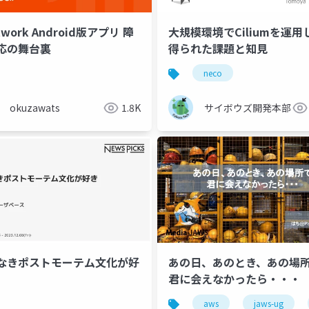
twork Android版アプリ 障
大規模環境でCiliumを運用
応の舞台裏
得られた課題と知見
neco
okuzawats
1.8K
サイボウズ開発本部
なきポストモーテム文化が好
あの日、あのとき、あの場
君に会えなかったら・・・
aws
jaws-ug