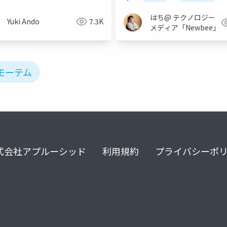
はち@ テクノロジー
Yuki Ando
7.3K
メディア「Newbee」
モーテム
式会社アプルーシッド
利用規約
プライバシーポ