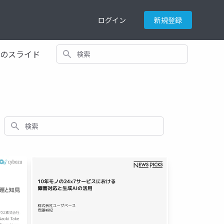
ログイン
新規登録
検索
てのスライド
検索