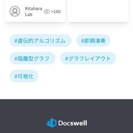
Kitahara
>100
Lab
#遺伝的アルゴリズム
#即興演奏
#階層型グラフ
#グラフレイアウト
#可視化