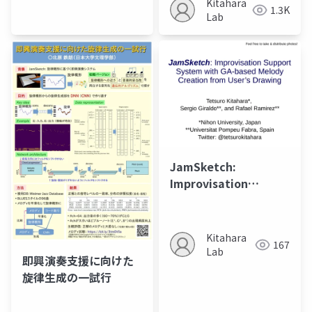
Kitahara
1.3K
Lab
JamSketch:
Improvisation
Support System with
GA-based Melody
Creation from User’s
Kitahara
167
Drawing
Lab
即興演奏支援に向けた
旋律生成の一試行