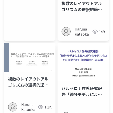
複数のレイアウトアル
ゴリズムの選択的適用
による階層型グラフの
レイアウト最適化 | ポ
スター
Haruna
149
Kataoka
複数のレイアウトアル
ゴリズムの選択的適用
バルセロナ在外研究報
による階層型グラフの
告「統計モデルによる
レイアウト最適化
メロディのモデル化と
Haruna
その自動作曲・自動編
1.1K
Kataoka
曲への応用」