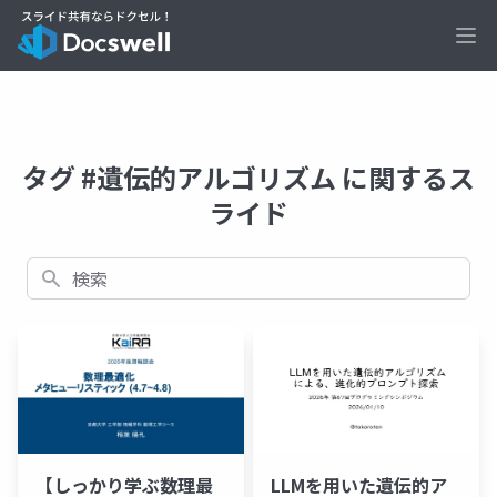
Ope
タグ #遺伝的アルゴリズム に関するス
ライド
検索
【しっかり学ぶ数理最
LLMを用いた遺伝的ア