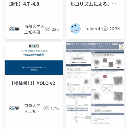
適化】4.7~4.8
ルゴリズムによる、進
化的プロンプト探索
京都大学人
tokoroten
26.3K
220
工知能研究
会KaiRA
【物体検出】YOLO v2
京都大学
1.7K
人工知能
研究会
KaiRA