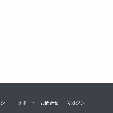
的拘束最小化推進体制加算
病院経営
リシー
サポート・お問合せ
マガジン