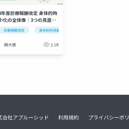
8年度診療報酬改定 身体的拘
小化の全体像｜3つの見直し
設経営への影響
身体的拘束
診療報酬改定
令和8年度改定
身体的拘束最小化
病院経営
令和8年度改定
身体
岡大徳
2.1K
式会社アプルーシッド
利用規約
プライバシーポ