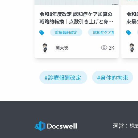
令和8年度改定 認知症ケア加算の
令和
戦略的転換｜点数引き上げと身体
束最
的拘束減算の強化
と施
診療報酬改定
認知症ケア加算
岡大徳
2K
#診療報酬改定
#身体的拘束
運営：株