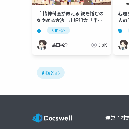
「 精神科医が教える 親を憎むの
心理
をやめる方法」出版記念 『半生
人の
を語りながら、生で質問と相談を
益田裕介
受け付けます』 (1)
益田裕介
3.8K
#脳と心
運営：株