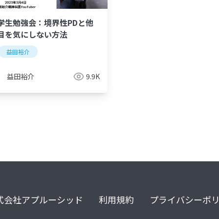
学生勉強会：境界性PDと他
目を気にしない方法
益田裕介
益田裕介
9.9K
式会社アプルーシッド
利用規約
プライバシーポ