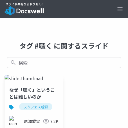
Ope
タグ #聴く に関するスライド
検索
なぜ「聴く」というこ
とは難しいのか
スクフェス新潟
スクラム
対話
聴く
尾澤愛実
7.2K