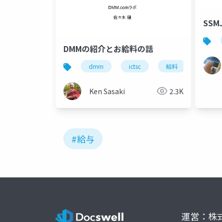
SSMJ
DMMの紹介とお給料の話
dmm
ictsc
給料
Ken Sasaki
2.3K
#給与
運営：株