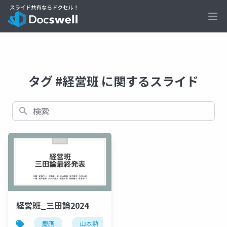
Ope
タグ #経営班 に関するスライド
検索
経営班_三田論2024
慶應
山本勲
山本勲研究会
計量経済