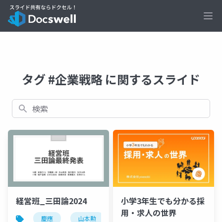
Ope
タグ #企業戦略 に関するスライド
検索
経営班_三田論2024
小学3年生でも分かる採
用・求人の世界
慶應
山本勲
山本勲研究会
計量経済