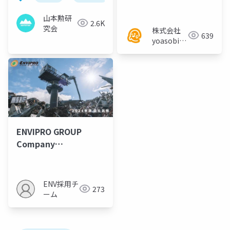
山本勲研
2.6K
究会
株式会社
639
yoasobi／
パートナー
様
ENVIPRO GROUP
Company
Information 2024
ENV採用チ
273
ーム